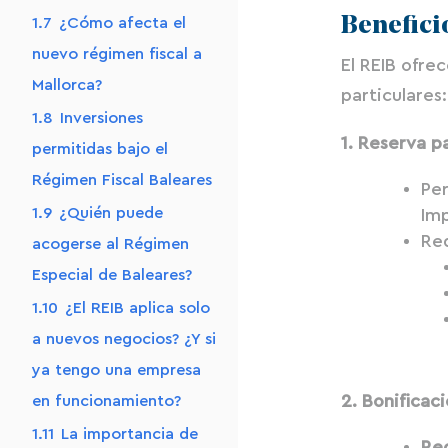
Benefici
1.7
¿Cómo afecta el
nuevo régimen fiscal a
El REIB ofre
Mallorca?
particulares:
1.8
Inversiones
1. Reserva p
permitidas bajo el
Régimen Fiscal Baleares
Pe
1.9
¿Quién puede
Imp
Re
acogerse al Régimen
Especial de Baleares?
1.10
¿El REIB aplica solo
a nuevos negocios? ¿Y si
ya tengo una empresa
2. Bonificac
en funcionamiento?
1.11
La importancia de
Red