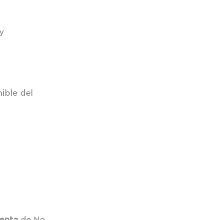
 y
ible del
Renta
de No