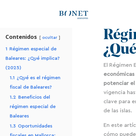
Régi
Contenidos
ocultar
¿Qué
1
Régimen especial de
Baleares: ¿Qué implica?
El Régimen E
(2025)
económicas d
1.1
¿Qué es el régimen
potenciar el 
fiscal de Baleares?
vigencia has
1.2
Beneficios del
clave para e
régimen especial de
de las islas.
Baleares
En este artí
1.3
Oportunidades
cómo puede 
fiscales en Mallorca: