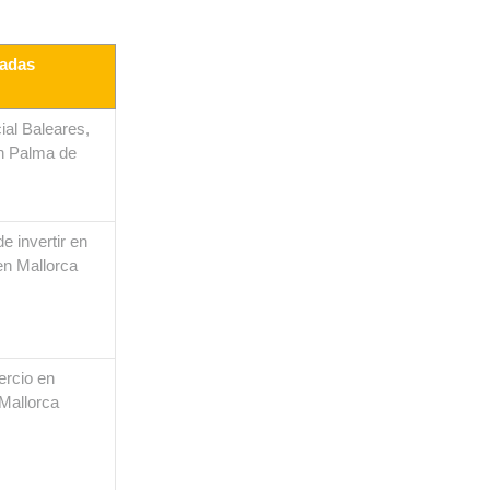
iadas
al Baleares,
en Palma de
e invertir en
en Mallorca
ercio en
 Mallorca