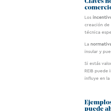
Claves n
comercio
Los
incentiv
creación de 
técnica espe
La
normativa
insular y pu
Si estás val
REIB puede i
influye en la
Ejemplos
puede ah