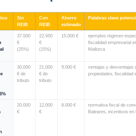
tico
Sin
Con
Ahorro
Palabras clave potenc
REIB
REIB
estimado
37.500
22.500
15.000 €
ejemplos régimen especi
n
€
€
fiscalidad empresarial 
al
(25%)
(15%)
Mallorca
30.000
21.000
9.000 €
ventajas y desventajas d
de
€ de
€ de
propiedades, fiscalidad 
tributo
tributo
 6%
20.000
12.000
8.000 €
normativa fiscal de com
n
€
€
Baleares, incentivos en
n