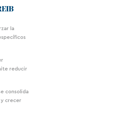
REIB
zar la
específicos
er
ite reducir
 se consolida
 y crecer