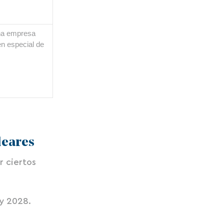
na empresa
n especial de
leares
r ciertos
 y 2028.