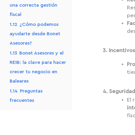
una correcta gestión
Res
fiscal
pes
Fac
1.12
¿Cómo podemos
des
ayudarte desde Bonet
Asesores?
3. Incentivo
1.13
Bonet Asesores y el
REIB: la clave para hacer
Pr
tie
crecer tu negocio en
Baleares
4. Seguridad
1.14
Preguntas
El
frecuentes
in
fis