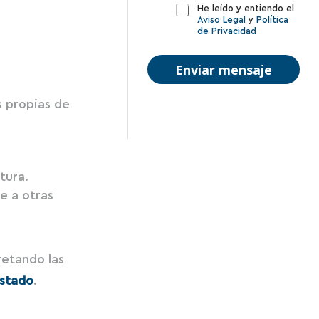
c
P
t
He leído y entiendo el
t
Aviso Legal
y
Política
o
a
de Privacidad
r
l
r
ó
í
i
n
t
o
Enviar mensaje
i
i
o
c
c
m
o
a
s propias de
e
*
d
n
e
s
p
a
r
j
i
e
tura.
v
e a otras
a
c
i
d
a
retando las
d
*
Estado
.