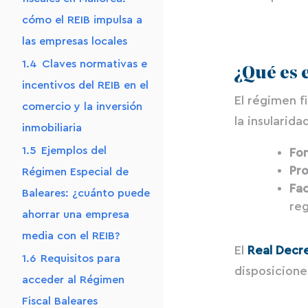
cómo el REIB impulsa a
las empresas locales
1.4
Claves normativas e
¿Qué es 
incentivos del REIB en el
El régimen f
comercio y la inversión
la insularid
inmobiliaria
1.5
Ejemplos del
Fo
Pr
Régimen Especial de
Fac
Baleares: ¿cuánto puede
re
ahorrar una empresa
media con el REIB?
El
Real Decr
1.6
Requisitos para
disposicione
acceder al Régimen
Fiscal Baleares