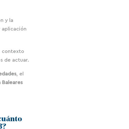
n y la
 aplicación
l contexto
es de actuar.
iedades
, el
n Baleares
¿cuánto
B?