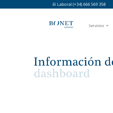
Laboral (+34) 666 569 358

Servicios
Información d
dashboard