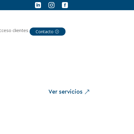



cceso clientes
Contacto
Ver servicios