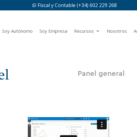
Fiscal y Contable (+34) 602 229 268

Soy Autónomo
Soy Empresa
Recursos
Nosotros
A
el
Panel general