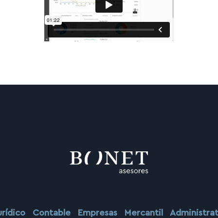
urídico
Contable
Empresas
Mercantil
Administr