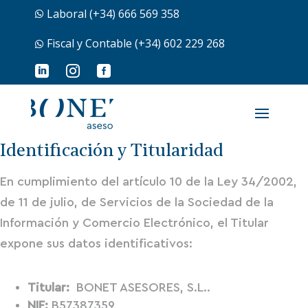
Laboral (+34) 666 569 358

Fiscal y Contable (+34) 602 229 268




Identificación y Titularidad
En cumplimiento del artículo 10 de la Ley 34/2002,
de 11 de julio, de Servicios de la Sociedad de la
Información y Comercio Electrónico, el Titular
expone sus datos identificativos:
Titular:
BONET ASESORES, S.L..
NIF:
B57387359