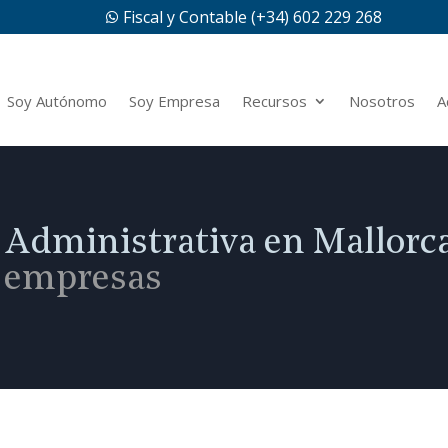
Fiscal y Contable (+34) 602 229 268

Soy Autónomo
Soy Empresa
Recursos
Nosotros
A
a Administrativa en Mallorc
s empresas