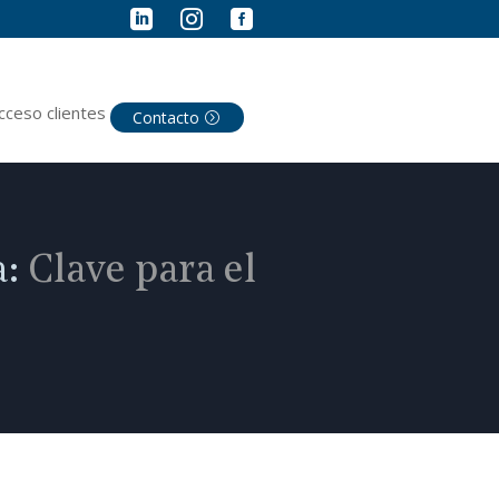



cceso clientes
Contacto
a:
Clave para el