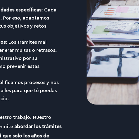
sidades específicas
: Cada
e. Por eso, adaptamos
tus objetivos y retos
sos
: Los trámites mal
nerar multas o retrasos.
istrativo por su
mo prevenir estas
plificamos procesos y nos
alles para que tú puedas
cio.
uestro trabajo. Nuestro
ermite
abordar los trámites
 que solo los años de