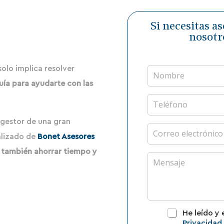
Si necesitas a
nosotr
N
solo implica resolver
o
ía para ayudarte con las
m
b
T
r
e
e
l
gestor de una gran
*
é
C
f
o
alizado de
Bonet Asesores
o
r
 también ahorrar tiempo y
n
r
C
o
e
o
o
m
e
e
l
n
e
t
P
c
a
He leído y 
o
t
r
Privacidad