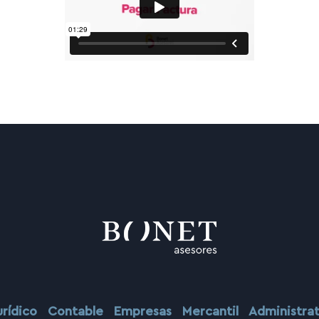
urídico
Contable
Empresas
Mercantil
Administr