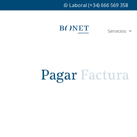
Laboral (+34) 666 569 358

Servicios
Pagar
Factura