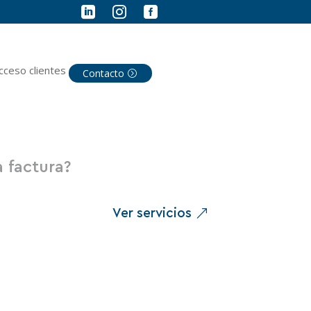



cceso clientes
Contacto
 factura?
Ver servicios