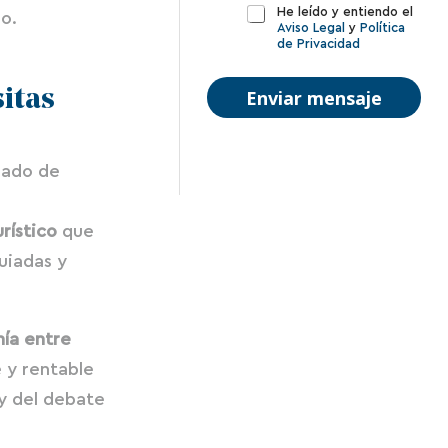
c
P
t
He leído y entiendo el
o.
t
Aviso Legal
y
Política
o
a
de Privacidad
r
l
r
ó
í
i
n
t
o
sitas
Enviar mensaje
i
i
o
c
c
m
o
a
e
*
d
n
gado de
e
s
p
a
r
j
rístico
que
i
e
v
guiadas y
a
c
i
d
nía entre
a
 y rentable
d
*
 y del debate