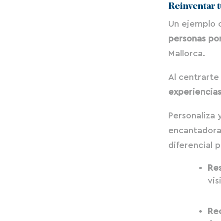
Reinventar t
Un ejemplo c
personas po
Mallorca.
Al centrart
experiencia
Personaliza 
encantadora
diferencial 
Res
vis
Re