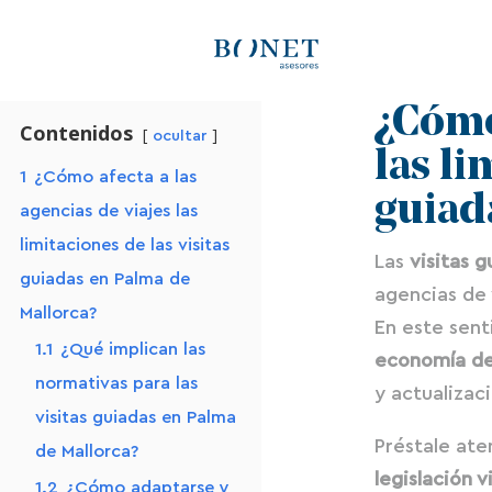
¿Cómo 
Contenidos
ocultar
las li
1
¿Cómo afecta a las
guiad
agencias de viajes las
limitaciones de las visitas
Las
visitas g
guiadas en Palma de
agencias de 
Mallorca?
En este sent
1.1
¿Qué implican las
economía de
normativas para las
y actualizac
visitas guiadas en Palma
Préstale ate
de Mallorca?
legislación 
1.2
¿Cómo adaptarse y