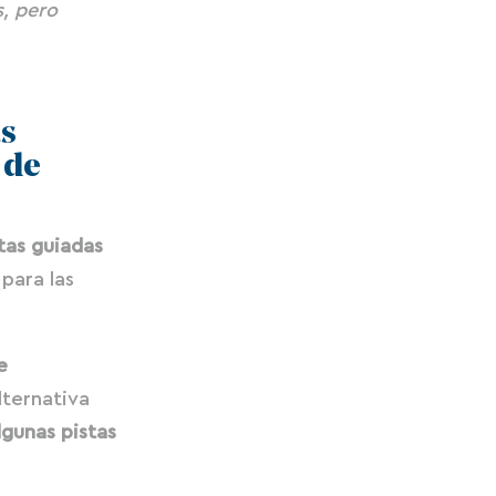
s, pero
as
 de
itas guiadas
para las
e
ternativa
lgunas pistas