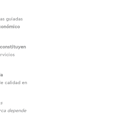
tas guiadas
económico
 constituyen
rvicios
la
de calidad en
as
lorca depende