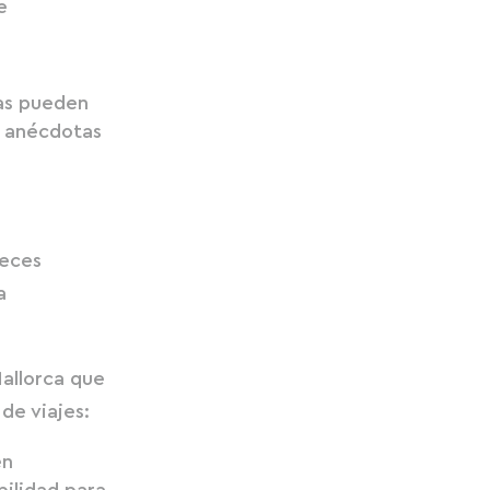
e
ías pueden
r anécdotas
veces
a
allorca que
 de viajes:
en
bilidad para