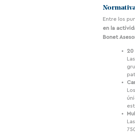
Normativas
Entre los p
en la activi
Bonet Aseso
20 
Las
gru
pat
Car
Los
ún
est
Mul
Las
750