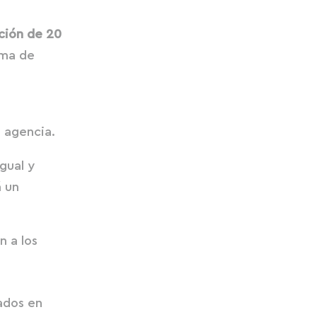
ación de 20
lma de
tu agencia.
gual y
 un
n a los
ados en