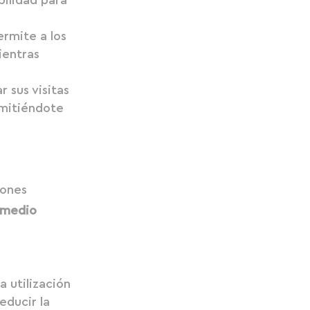
rmite a los
ientras
r sus visitas
rmitiéndote
iones
l medio
 utilización
reducir la