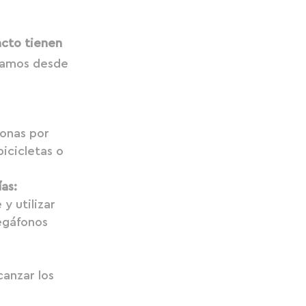
cto tienen
amos desde
sonas por
icicletas o
ías:
 y utilizar
egáfonos
canzar los
.