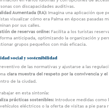
sonas con discapacidades auditivas.
alidad Aumentada (RA):
Imagina una aplicación que pe
istas visualizar cómo era Palma en épocas pasadas m
inan por sus calles.
tión de reservas online:
Facilita a los turistas reserva
 forma anticipada, optimizando la organización y pe
stionar grupos pequeños con más eficacia.
dad social y sostenibilidad
reventivo de las normativas y ajustarse a las regulac
 una
clara muestra del respeto por la convivencia y e
tro de la ciudad​​.
rabajar en esta sintonía:
liza prácticas sostenibles:
Introduce medidas como la
vehículos eléctricos o la oferta de visitas a pie para 