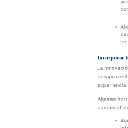
áre
co
Ate
de
loc
Incorporar 
La
innovació
desaprovecha
experiencia d
Algunas herr
puedes ofrec
Aud
inf