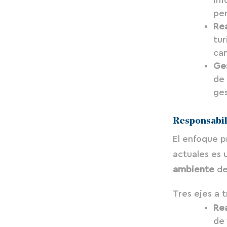
per
Re
tur
cam
Ges
de
ge
Responsabili
El enfoque p
actuales es
ambiente
den
Tres ejes a t
Rea
de 