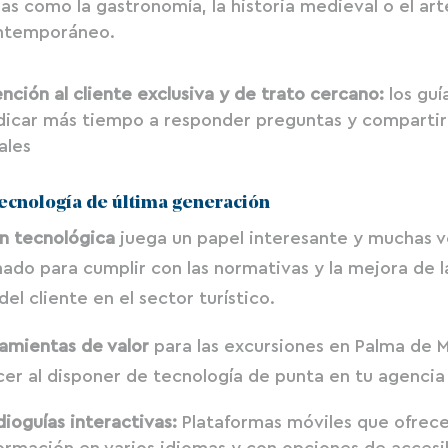
as como la gastronomía, la historia medieval o el art
ntemporáneo.
nción al cliente exclusiva y de trato cercano:
los gu
dicar más tiempo a responder preguntas y comparti
ales
tecnología de última generación
n tecnológica
juega un papel interesante y muchas 
do para cumplir con las normativas y la mejora de l
el cliente en el sector turístico.
amientas de valor
para las excursiones en Palma de M
er al disponer de tecnología de punta en tu agencia
ioguías interactivas:
Plataformas móviles que ofrec
ormación en varios idiomas y con opciones de accesi