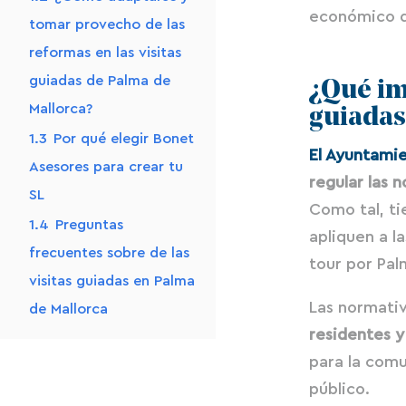
económico de
tomar provecho de las
reformas en las visitas
guiadas de Palma de
¿Qué im
Mallorca?
guiadas
1.3
Por qué elegir Bonet
El Ayuntami
Asesores para crear tu
regular las 
SL
Como tal, ti
1.4
Preguntas
apliquen a l
frecuentes sobre de las
tour por Pal
visitas guiadas en Palma
Las normati
de Mallorca
residentes y
para la comu
público.