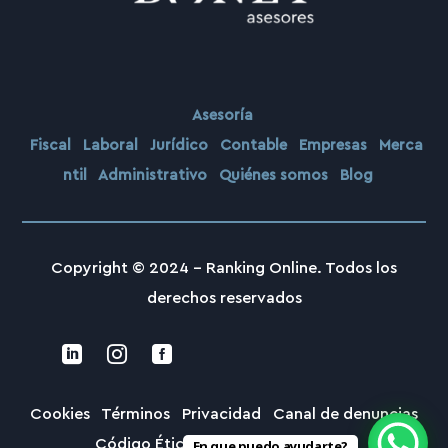
*
Asesoría
Fiscal
Laboral
Jurídico
Contable
Empresas
Merca
ntil
Administrativo
Quiénes somos
Blog
Copyright © 2024 –
Ranking Online. Todos los
derechos reservados



Cookies
Términos
Privacidad
Canal de denuncias
Código Ético
Privacidad Denuncias
En que puedo ayudarte?