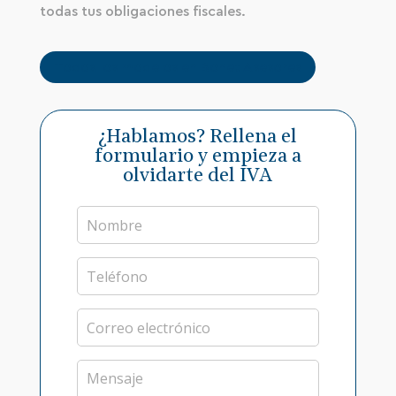
todas tus obligaciones fiscales.
Todos los modelos en Bonet Asesores
¿Hablamos? Rellena el
formulario y empieza a
olvidarte del IVA
N
o
m
b
T
r
e
e
l
*
é
C
f
o
o
r
n
r
C
o
e
o