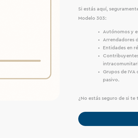
Si estás aquí, seguramente
Modelo 303:
Autónomos y em
Arrendadores d
Entidades en ré
Contribuyente
intracomunitari
Grupos de IVA o
pasivo.
¿No estás seguro de si te 
Consúltalo con no