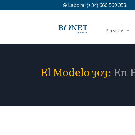
Laboral (+34) 666 569 358

Servicios
El Modelo 303:
En B