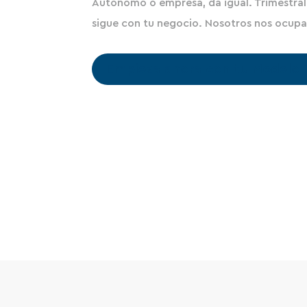
Autónomo o empresa, da igual. Trimestral
sigue con tu negocio. Nosotros nos ocup
Empieza ahora con tu Modelo 