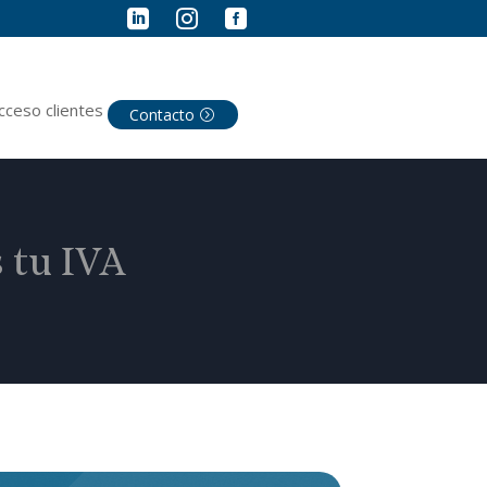



cceso clientes
Contacto
 tu IVA