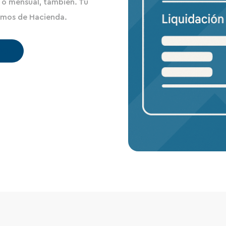
 o mensual, también. Tú
amos de Hacienda.
303