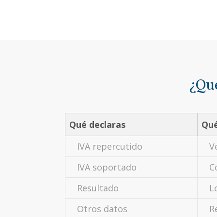
¿Qué
Qué declaras
Qué
IVA repercutido
V
IVA soportado
C
Resultado
L
Otros datos
R