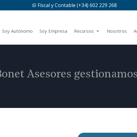
Fiscal y Contable (+34) 602 229 268

Soy Autónomo
Soy Empresa
Recursos
Nosotros
A
onet Asesores gestionamos