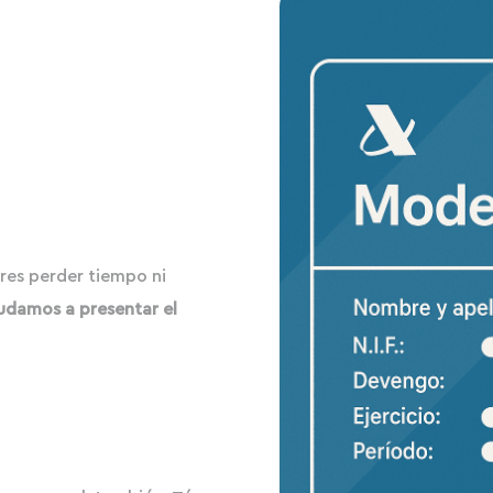
res perder tiempo ni
udamos a presentar el