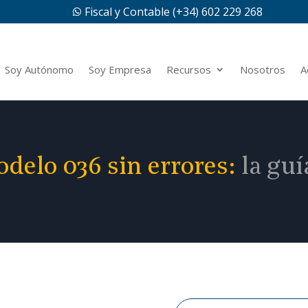
Fiscal y Contable (+34) 602 229 268

Soy Autónomo
Soy Empresa
Recursos
Nosotros
A
delo 036 sin errores:
la guí