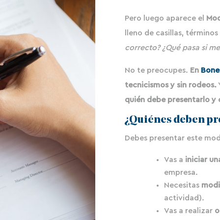
Pero luego aparece el
Mod
lleno de casillas, términos
correcto? ¿Qué pasa si m
No te preocupes.
En
Bone
tecnicismos y sin rodeos.
quién debe presentarlo y 
¿Quiénes deben pr
Debes presentar este mode
Vas a
iniciar u
empresa.
Necesitas
modif
actividad).
Vas a realizar
o