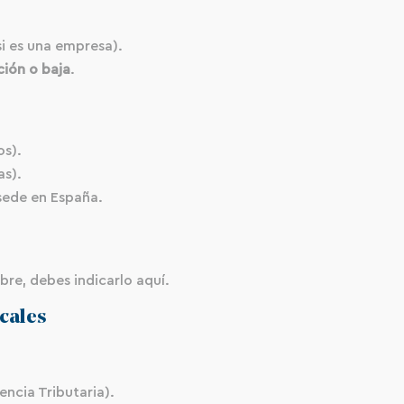
si es una empresa).
ción o baja
.
os).
as).
sede en España.
bre, debes indicarlo aquí.
cales
ncia Tributaria).