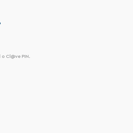
?
al o Cl@ve PIN.