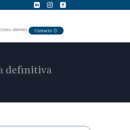



cceso clientes
Contacto
a definitiva