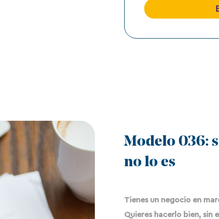
t
n
o
i
i
m
c
c
e
a
o
n
d
*
s
e
a
p
j
r
e
i
v
a
c
i
d
a
Modelo 036: s
d
*
no lo es
Tienes un negocio en mar
Quieres hacerlo bien, sin 