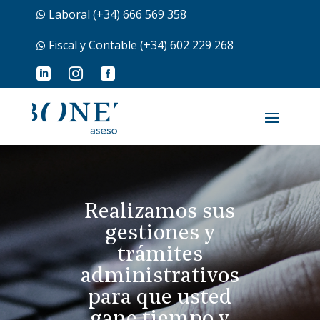
Laboral (+34) 666 569 358

Fiscal y Contable (+34) 602 229 268




Realizamos sus
gestiones y
trámites
administrativos
para que usted
gane tiempo y