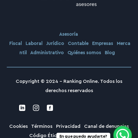
Asesoría
Fiscal
Laboral
Jurídico
Contable
Empresas
Merca
ntil
Administrativo
Quiénes somos
Blog
Copyright © 2024 –
Ranking Online. Todos los
derechos reservados



Cookies
Términos
Privacidad
Canal de denuncias
Código Ético
Privacidad Denuncias
En que puedo ayudarte?